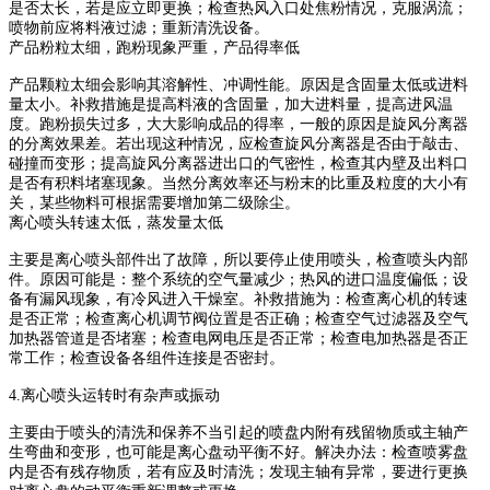
是否太长，若是应立即更换；检查热风入口处焦粉情况，克服涡流；
喷物前应将料液过滤；重新清洗设备。
产品粉粒太细，跑粉现象严重，产品得率低
产品颗粒太细会影响其溶解性、冲调性能。原因是含固量太低或进料
量太小。补救措施是提高料液的含固量，加大进料量，提高进风温
度。跑粉损失过多，大大影响成品的得率，一般的原因是旋风分离器
的分离效果差。若出现这种情况，应检查旋风分离器是否由于敲击、
碰撞而变形；提高旋风分离器进出口的气密性，检查其内壁及出料口
是否有积料堵塞现象。当然分离效率还与粉末的比重及粒度的大小有
关，某些物料可根据需要增加第二级除尘。
离心喷头转速太低，蒸发量太低
主要是离心喷头部件出了故障，所以要停止使用喷头，检查喷头内部
件。原因可能是：整个系统的空气量减少；热风的进口温度偏低；设
备有漏风现象，有冷风进入干燥室。补救措施为：检查离心机的转速
是否正常；检查离心机调节阀位置是否正确；检查空气过滤器及空气
加热器管道是否堵塞；检查电网电压是否正常；检查电加热器是否正
常工作；检查设备各组件连接是否密封。
4.离心喷头运转时有杂声或振动
主要由于喷头的清洗和保养不当引起的喷盘内附有残留物质或主轴产
生弯曲和变形，也可能是离心盘动平衡不好。解决办法：检查喷雾盘
内是否有残存物质，若有应及时清洗；发现主轴有异常，要进行更换