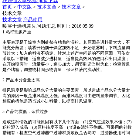
联系仙人掌视频app黄下载
首页
>
中文版
>
技术文章
>
技术文章
>
技术文章
技术文章
产品使用
喷雾干燥机常见问题汇总
时间：2016.05.09
1.粘壁现象严重
主要表现是干燥室内到处都有粘着的湿粉。其原因是进料量太大，不
能充分蒸发；喷雾开始前干燥室加热不足；开始喷雾时，下料流量调
节过大；加入的料液不稳定。针对上述产生问题的不同原因，可依次
采取以下措施：适当减少进料量；适当提高热风的进口和出口温度；
在开始喷雾时，流量要小，逐步加大，调节到适当时为止；检查管道
是否堵塞，调整物料固形物含量，保证料液的流动性。
2.产品水分含量太高
排风温度是影响成品水分含量的主要因素，所以造成产品水分含量太
高的原因一般是排风温度太低。而排风温度可由进料量来调节。因此
相应的措施是适当减小进料量，以提高排风温度。
3.产品纯度低，杂质过多
造成这种情况的可能原因有以下几个方面：(1)空气过滤效果不佳；(2)
积粉混入成品；(3)原料纯度不高；(4)设备清洗不彻底。可采用的补救
措施有：检查空气过滤器中过滤材质敷设是否均匀，过滤器使用时间